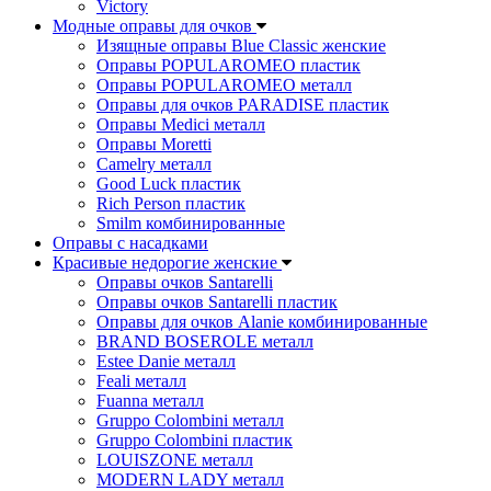
Victory
Модные оправы для очков
Изящные оправы Blue Classic женские
Оправы POPULAROMEO пластик
Оправы POPULAROMEO металл
Оправы для очков PARADISE пластик
Оправы Medici металл
Оправы Moretti
Camelry металл
Good Luck пластик
Rich Person пластик
Smilm комбинированные
Оправы с насадками
Красивые недорогие женские
Оправы очков Santarelli
Оправы очков Santarelli пластик
Оправы для очков Alanie комбинированные
BRAND BOSEROLE металл
Estee Danie металл
Feali металл
Fuanna металл
Gruppo Colombini металл
Gruppo Colombini пластик
LOUISZONE металл
MODERN LADY металл