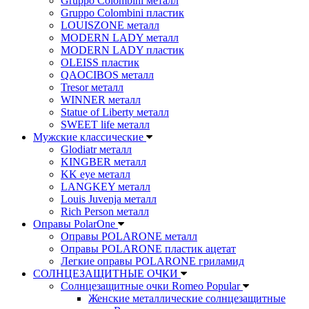
Gruppo Colombini металл
Gruppo Colombini пластик
LOUISZONE металл
MODERN LADY металл
MODERN LADY пластик
OLEISS пластик
QAOCIBOS металл
Tresor металл
WINNER металл
Statue of Liberty металл
SWEET life металл
Мужские классические
Glodiatr металл
KINGBER металл
KK eye металл
LANGKEY металл
Louis Juvenja металл
Rich Person металл
Оправы PolarOne
Оправы POLARONE металл
Оправы POLARONE пластик ацетат
Легкие оправы POLARONE гриламид
СОЛНЦЕЗАЩИТНЫЕ ОЧКИ
Солнцезащитные очки Romeo Popular
Женские металлические солнцезащитные