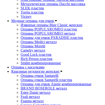
Металлические оправы Dacchi массовка
SLEK пластик
Tonjia пластик
Victory
Модные оправы для очков
Изящные оправы Blue Classic женские
Оправы POPULAROMEO пластик
Оправы POPULAROMEO металл
Оправы для очков PARADISE пластик
Оправы Medici металл
Оправы Moretti
Camelry металл
Good Luck пластик
Rich Person пластик
Smilm комбинированные
Оправы с насадками
Красивые недорогие женские
Оправы очков Santarelli
Оправы очков Santarelli пластик
Оправы для очков Alanie комбинированные
BRAND BOSEROLE металл
Estee Danie металл
Feali металл
Fuanna металл