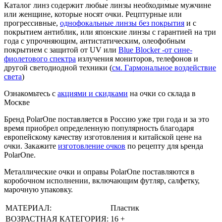
Каталог линз содержит любые линзы необходимые мужчине
или женщине, которые носят очки. Рецптурные или
прогрессивные,
однофокальные линзы без покрытия
и с
покрытием антиблик, или японские линзы с гарантией на три
года с упрочняющим, антистатическим, олеофобным
покрытием с защитой от UV или
Blue Blocker -от сине-
фиолетового спектра
излучения мониторов, телефонов и
другой светодиодной техники (
см. Гармональное воздействие
света
)
Ознакомьтесь с
акциями и скидками
на очки со склада в
Москве
Бренд PolarOne поставляется в Россию уже три года и за это
время приобрел определенную популярность благодаря
европейскому качеству изготовления и китайской цене на
очки. Закажите
изготовление очков
по рецепту для ьренда
PolarOne.
Металлические очки и оправы PolarOne поставляются в
коробочном исполнении, включающим футляр, салфетку,
марочную упаковку.
МАТЕРИАЛ:
Пластик
ВОЗРАСТНАЯ КАТЕГОРИЯ:
16 +