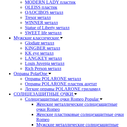
MODERN LADY пластик
OLEISS пластик
QAOCIBOS металл
Tresor металл
WINNER металл
Statue of Liberty металл
SWEET life металл
Мужские классические
Glodiatr металл
KINGBER металл
KK eye металл
LANGKEY металл
Louis Juvenja металл
Rich Person металл
Оправы PolarOne
Оправы POLARONE металл
Оправы POLARONE пластик ацетат
Легкие оправы POLARONE гриламид
СОЛНЦЕЗАЩИТНЫЕ ОЧКИ
Солнцезащитные очки Romeo Popular
Женские металлические солнцезащитные
очки Romeo
Женские пластиковые солнцезащитные очки
Romeo
Мужские металлические солнцезащитные