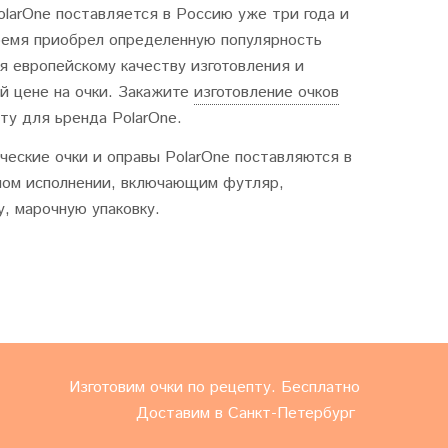
larOne поставляется в Россию уже три года и
время приобрел определенную популярность
я европейскому качеству изготовления и
й цене на очки. Закажите
изготовление очков
ту для ьренда PolarOne.
еские очки и оправы PolarOne поставляются в
ном исполнении, включающим футляр,
, марочную упаковку.
Изготовим очки по рецепту. Бесплатно
Доставим в Санкт-Петербург