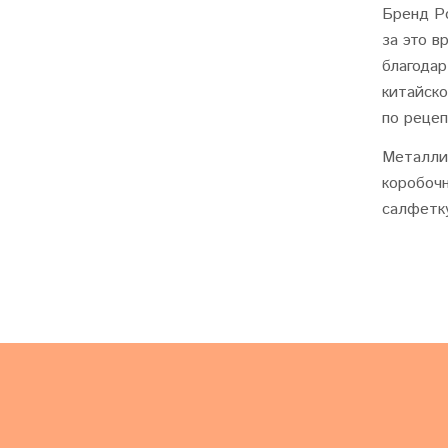
Бренд Po
за это 
благодар
китайско
по рецеп
Металлич
коробоч
салфетку