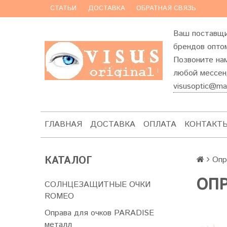
СТАТЬИ
ДОСТАВКА
ОБРАТНАЯ СВЯЗЬ
Ваш поставщи
брендов оптом
Позвоните на
любой мессенд
visusoptic@mai
ГЛАВНАЯ
ДОСТАВКА
ОПЛАТА
КОНТАКТ
КАТАЛОГ
Опр
ОПР
СОЛНЦЕЗАЩИТНЫЕ ОЧКИ
ROMEO
Оправа для очков PARADISE
металл