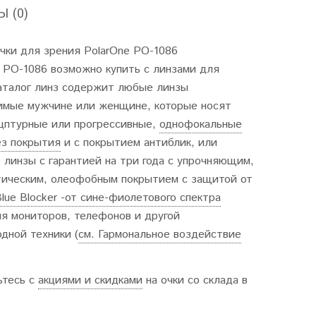
 (0)
чки для зрения PolarOne PO-1086
 PO-1086 возможно купить с линзами для
Каталог линз содержит любые линзы
имые мужчине или женщине, которые носят
ецптурные или прогрессивные,
однофокальные
ез покрытия
и с покрытием антиблик, или
 линзы с гарантией на три года с упрочняющим,
тическим, олеофобным покрытием с защитой от
lue Blocker -от сине-фиолетового спектра
я мониторов, телефонов и другой
дной техники (
см. Гармональное воздействие
ьтесь с
акциями и скидками
на очки со склада в