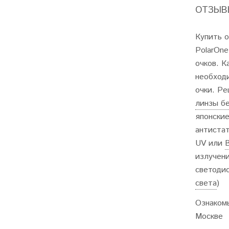
ОТЗЫВЫ
Купить о
PolarOne
очков. 
необход
очки. Р
линзы б
японские
антиста
UV или
B
излучени
светодио
света
)
Ознаком
Москве