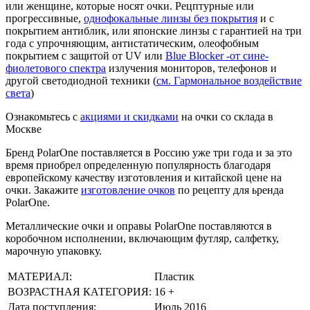
или женщине, которые носят очки. Рецптурные или
прогрессивные,
однофокальные линзы без покрытия
и с
покрытием антиблик, или японские линзы с гарантией на три
года с упрочняющим, антистатическим, олеофобным
покрытием с защитой от UV или
Blue Blocker -от сине-
фиолетового спектра
излучения мониторов, телефонов и
другой светодиодной техники (
см. Гармональное воздействие
света
)
Ознакомьтесь с
акциями и скидками
на очки со склада в
Москве
Бренд PolarOne поставляется в Россию уже три года и за это
время приобрел определенную популярность благодаря
европейскому качеству изготовления и китайской цене на
очки. Закажите
изготовление очков
по рецепту для ьренда
PolarOne.
Металлические очки и оправы PolarOne поставляются в
коробочном исполнении, включающим футляр, салфетку,
марочную упаковку.
МАТЕРИАЛ:
Пластик
ВОЗРАСТНАЯ КАТЕГОРИЯ:
16 +
Дата поступления:
Июль 2016