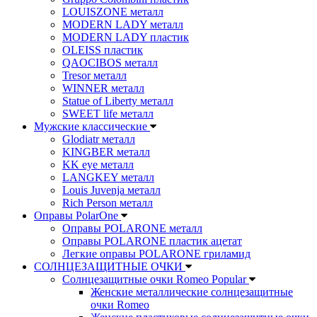
LOUISZONE металл
MODERN LADY металл
MODERN LADY пластик
OLEISS пластик
QAOCIBOS металл
Tresor металл
WINNER металл
Statue of Liberty металл
SWEET life металл
Мужские классические
Glodiatr металл
KINGBER металл
KK eye металл
LANGKEY металл
Louis Juvenja металл
Rich Person металл
Оправы PolarOne
Оправы POLARONE металл
Оправы POLARONE пластик ацетат
Легкие оправы POLARONE гриламид
СОЛНЦЕЗАЩИТНЫЕ ОЧКИ
Солнцезащитные очки Romeo Popular
Женские металлические солнцезащитные
очки Romeo