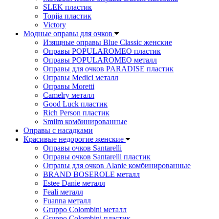
SLEK пластик
Tonjia пластик
Victory
Модные оправы для очков
Изящные оправы Blue Classic женские
Оправы POPULAROMEO пластик
Оправы POPULAROMEO металл
Оправы для очков PARADISE пластик
Оправы Medici металл
Оправы Moretti
Camelry металл
Good Luck пластик
Rich Person пластик
Smilm комбинированные
Оправы с насадками
Красивые недорогие женские
Оправы очков Santarelli
Оправы очков Santarelli пластик
Оправы для очков Alanie комбинированные
BRAND BOSEROLE металл
Estee Danie металл
Feali металл
Fuanna металл
Gruppo Colombini металл
Gruppo Colombini пластик