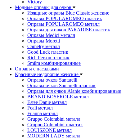
Victory
Модные оправы для очков
Изящные оправы Blue Classic женские
Оправы POPULAROMEO пластик
Оправы POPULAROMEO металл
Оправы для очков PARADISE пластик
Оправы Medici металл
Оправы Moretti
Camelry металл
Good Luck пластик
Rich Person пластик
Smilm комбинированные
Оправы с насадками
Красивые недорогие женские
Оправы очков Santarelli
Оправы очков Santarelli пластик
Оправы для очков Alanie комбинированные
BRAND BOSEROLE металл
Estee Danie металл
Feali металл
Fuanna металл
Gruppo Colombini металл
Gruppo Colombini пластик
LOUISZONE металл
MODERN LADY металл