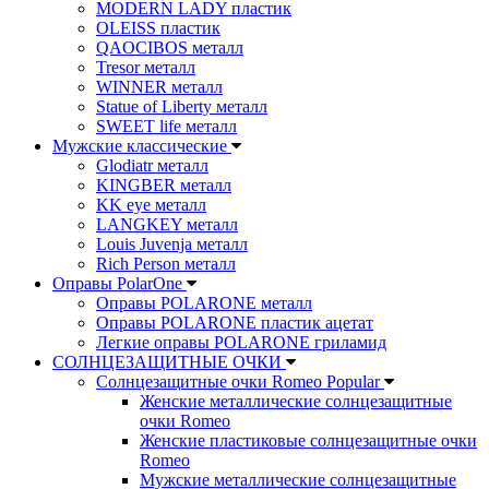
MODERN LADY пластик
OLEISS пластик
QAOCIBOS металл
Tresor металл
WINNER металл
Statue of Liberty металл
SWEET life металл
Мужские классические
Glodiatr металл
KINGBER металл
KK eye металл
LANGKEY металл
Louis Juvenja металл
Rich Person металл
Оправы PolarOne
Оправы POLARONE металл
Оправы POLARONE пластик ацетат
Легкие оправы POLARONE гриламид
СОЛНЦЕЗАЩИТНЫЕ ОЧКИ
Солнцезащитные очки Romeo Popular
Женские металлические солнцезащитные
очки Romeo
Женские пластиковые солнцезащитные очки
Romeo
Мужские металлические солнцезащитные