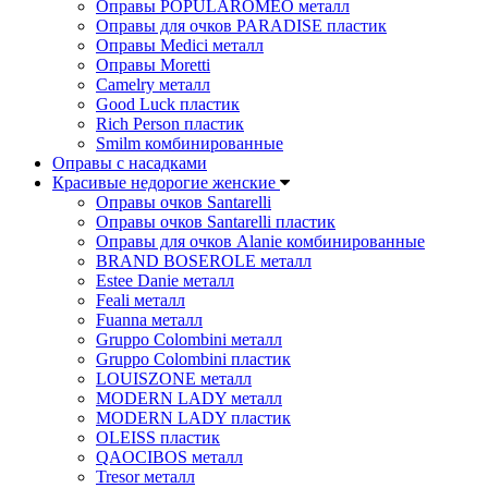
Оправы POPULAROMEO металл
Оправы для очков PARADISE пластик
Оправы Medici металл
Оправы Moretti
Camelry металл
Good Luck пластик
Rich Person пластик
Smilm комбинированные
Оправы с насадками
Красивые недорогие женские
Оправы очков Santarelli
Оправы очков Santarelli пластик
Оправы для очков Alanie комбинированные
BRAND BOSEROLE металл
Estee Danie металл
Feali металл
Fuanna металл
Gruppo Colombini металл
Gruppo Colombini пластик
LOUISZONE металл
MODERN LADY металл
MODERN LADY пластик
OLEISS пластик
QAOCIBOS металл
Tresor металл