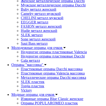
Женские металлические оправы Dacchi
Мужские металлические оправы Dacchi
Buby металл женский
Camelry металл мужской
CHELINI металл мужской
EEGGER металл
FASION металл женский
Hudie металл женский
SLEK металл
Sone металл женский
Saui Bass металл
Молодежные оправы для очков
Недорогие оправы пластиковые Valencia
Недорогие оправы пластиковые Dacchi
Gala металл
Оправы "массовка"
Пластиковые оправы Dacchi массовка
Пластиковые оправы Valencia массовка
Металлические оправы Dacchi массовка
SLEK пластик
Tonjia пластик
Victory
Модные оправы для очков
Изящные оправы Blue Classic женские
Оправы POPULAROMEO пластик