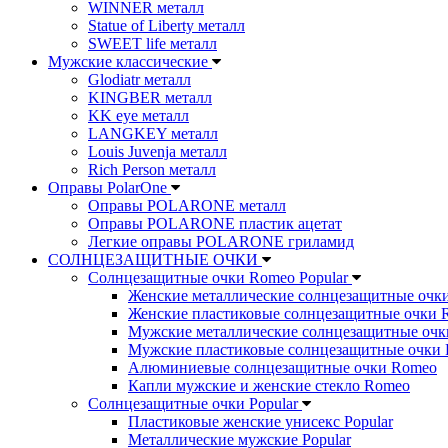
WINNER металл
Statue of Liberty металл
SWEET life металл
Мужские классические
Glodiatr металл
KINGBER металл
KK eye металл
LANGKEY металл
Louis Juvenja металл
Rich Person металл
Оправы PolarOne
Оправы POLARONE металл
Оправы POLARONE пластик ацетат
Легкие оправы POLARONE гриламид
СОЛНЦЕЗАЩИТНЫЕ ОЧКИ
Солнцезащитные очки Romeo Popular
Женские металлические солнцезащитные очк
Женские пластиковые солнцезащитные очки 
Мужские металлические солнцезащитные оч
Мужские пластиковые солнцезащитные очки
Алюминиевые солнцезащитные очки Romeo
Капли мужские и женские стекло Romeo
Солнцезащитные очки Popular
Пластиковые женские унисекс Popular
Металлические мужские Popular