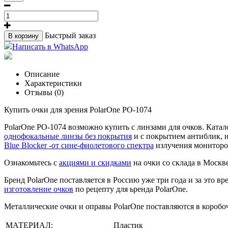
Быстрый заказ
В корзину
Написать в WhatsApp
Описание
Характеристики
Отзывы (0)
Купить очки для зрения PolarOne PO-1074
PolarOne PO-1074 возможно купить с линзами для очков. Кат
однофокальные линзы без покрытия
и с покрытием антиблик, 
Blue Blocker -от сине-фиолетового спектра
излучения мониторов
Ознакомьтесь с
акциями и скидками
на очки со склада в Москв
Бренд PolarOne поставляется в Россию уже три года и за это 
изготовление очков
по рецепту для ьренда PolarOne.
Металлические очки и оправы PolarOne поставляются в короб
МАТЕРИАЛ:
Пластик