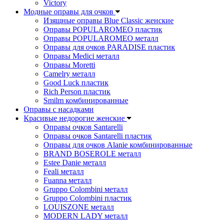
Victory
Модные оправы для очков
Изящные оправы Blue Classic женские
Оправы POPULAROMEO пластик
Оправы POPULAROMEO металл
Оправы для очков PARADISE пластик
Оправы Medici металл
Оправы Moretti
Camelry металл
Good Luck пластик
Rich Person пластик
Smilm комбинированные
Оправы с насадками
Красивые недорогие женские
Оправы очков Santarelli
Оправы очков Santarelli пластик
Оправы для очков Alanie комбинированные
BRAND BOSEROLE металл
Estee Danie металл
Feali металл
Fuanna металл
Gruppo Colombini металл
Gruppo Colombini пластик
LOUISZONE металл
MODERN LADY металл