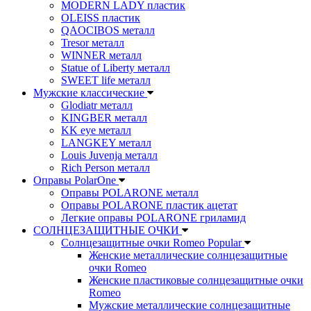
MODERN LADY пластик
OLEISS пластик
QAOCIBOS металл
Tresor металл
WINNER металл
Statue of Liberty металл
SWEET life металл
Мужские классические
Glodiatr металл
KINGBER металл
KK eye металл
LANGKEY металл
Louis Juvenja металл
Rich Person металл
Оправы PolarOne
Оправы POLARONE металл
Оправы POLARONE пластик ацетат
Легкие оправы POLARONE гриламид
СОЛНЦЕЗАЩИТНЫЕ ОЧКИ
Солнцезащитные очки Romeo Popular
Женские металлические солнцезащитные
очки Romeo
Женские пластиковые солнцезащитные очки
Romeo
Мужские металлические солнцезащитные