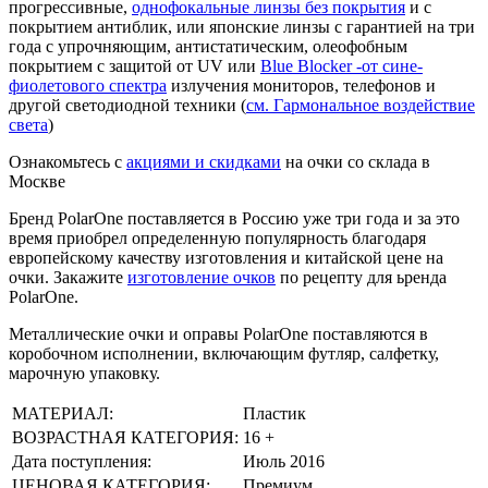
прогрессивные,
однофокальные линзы без покрытия
и с
покрытием антиблик, или японские линзы с гарантией на три
года с упрочняющим, антистатическим, олеофобным
покрытием с защитой от UV или
Blue Blocker -от сине-
фиолетового спектра
излучения мониторов, телефонов и
другой светодиодной техники (
см. Гармональное воздействие
света
)
Ознакомьтесь с
акциями и скидками
на очки со склада в
Москве
Бренд PolarOne поставляется в Россию уже три года и за это
время приобрел определенную популярность благодаря
европейскому качеству изготовления и китайской цене на
очки. Закажите
изготовление очков
по рецепту для ьренда
PolarOne.
Металлические очки и оправы PolarOne поставляются в
коробочном исполнении, включающим футляр, салфетку,
марочную упаковку.
МАТЕРИАЛ:
Пластик
ВОЗРАСТНАЯ КАТЕГОРИЯ:
16 +
Дата поступления:
Июль 2016
ЦЕНОВАЯ КАТЕГОРИЯ:
Премиум