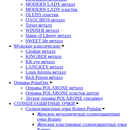
MODERN LADY металл
MODERN LADY пластик
OLEISS пластик
QAOCIBOS металл
Tresor металл
WINNER металл
Statue of Liberty металл
SWEET life металл
Мужские классические
Glodiatr металл
KINGBER металл
KK eye металл
LANGKEY металл
Louis Juvenja металл
Rich Person металл
Оправы PolarOne
Оправы POLARONE металл
Оправы POLARONE пластик ацетат
Легкие оправы POLARONE гриламид
СОЛНЦЕЗАЩИТНЫЕ ОЧКИ
Солнцезащитные очки Romeo Popular
Женские металлические солнцезащитные
очки Romeo
Женские пластиковые солнцезащитные очки
Romeo