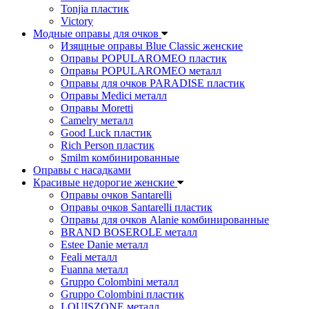
Tonjia пластик
Victory
Модные оправы для очков
Изящные оправы Blue Classic женские
Оправы POPULAROMEO пластик
Оправы POPULAROMEO металл
Оправы для очков PARADISE пластик
Оправы Medici металл
Оправы Moretti
Camelry металл
Good Luck пластик
Rich Person пластик
Smilm комбинированные
Оправы с насадками
Красивые недорогие женские
Оправы очков Santarelli
Оправы очков Santarelli пластик
Оправы для очков Alanie комбинированные
BRAND BOSEROLE металл
Estee Danie металл
Feali металл
Fuanna металл
Gruppo Colombini металл
Gruppo Colombini пластик
LOUISZONE металл