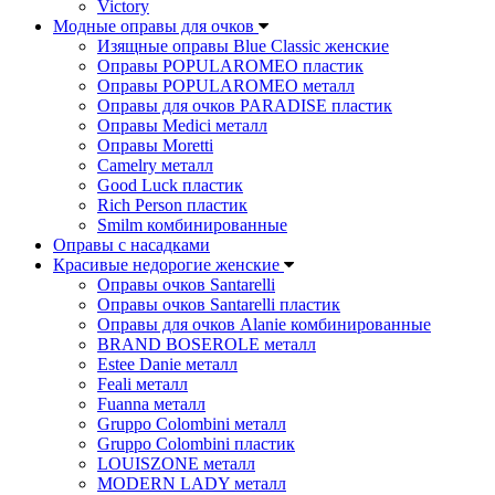
Victory
Модные оправы для очков
Изящные оправы Blue Classic женские
Оправы POPULAROMEO пластик
Оправы POPULAROMEO металл
Оправы для очков PARADISE пластик
Оправы Medici металл
Оправы Moretti
Camelry металл
Good Luck пластик
Rich Person пластик
Smilm комбинированные
Оправы с насадками
Красивые недорогие женские
Оправы очков Santarelli
Оправы очков Santarelli пластик
Оправы для очков Alanie комбинированные
BRAND BOSEROLE металл
Estee Danie металл
Feali металл
Fuanna металл
Gruppo Colombini металл
Gruppo Colombini пластик
LOUISZONE металл
MODERN LADY металл