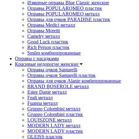
Изящные оправы Blue Classic женские
Оправы POPULAROMEO пластик
Оправы POPULAROMEO металл
Оправы для очков PARADISE пластик
Оправы Medici металл
Оправы Moretti
Camelry металл
Good Luck пластик
Rich Person пластик
Smilm комбинированные
Оправы с насадками
Красивые недорогие женские
Оправы очков Santarelli
Оправы очков Santarelli пластик
Оправы для очков Alanie комбинированные
BRAND BOSEROLE металл
Estee Danie металл
Feali металл
Fuanna металл
Gruppo Colombini металл
Gruppo Colombini пластик
LOUISZONE металл
MODERN LADY металл
MODERN LADY пластик
OLEISS пластик