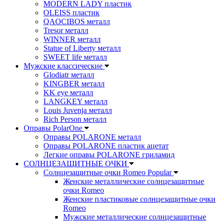
MODERN LADY пластик
OLEISS пластик
QAOCIBOS металл
Tresor металл
WINNER металл
Statue of Liberty металл
SWEET life металл
Мужские классические
Glodiatr металл
KINGBER металл
KK eye металл
LANGKEY металл
Louis Juvenja металл
Rich Person металл
Оправы PolarOne
Оправы POLARONE металл
Оправы POLARONE пластик ацетат
Легкие оправы POLARONE гриламид
СОЛНЦЕЗАЩИТНЫЕ ОЧКИ
Солнцезащитные очки Romeo Popular
Женские металлические солнцезащитные
очки Romeo
Женские пластиковые солнцезащитные очки
Romeo
Мужские металлические солнцезащитные