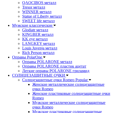
QAOCIBOS металл
Tresor металл
WINNER металл
Statue of Liberty металл
SWEET life металл
Мужские классические
Glodiatr металл
KINGBER металл
KK eye металл
LANGKEY металл
Louis Juvenja металл
Rich Person металл
Оправы PolarOne
Оправы POLARONE металл
Оправы POLARONE пластик ацетат
Легкие оправы POLARONE гриламид
СОЛНЦЕЗАЩИТНЫЕ ОЧКИ
Солнцезащитные очки Romeo Popular
Женские металлические солнцезащитные
очки Romeo
Женские пластиковые солнцезащитные очки
Romeo
Мужские металлические солнцезащитные
очки Romeo
Мужские пластиковые солнцезащитные