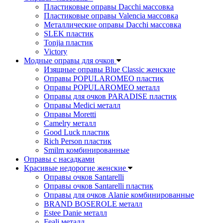
Пластиковые оправы Dacchi массовка
Пластиковые оправы Valencia массовка
Металлические оправы Dacchi массовка
SLEK пластик
Tonjia пластик
Victory
Модные оправы для очков
Изящные оправы Blue Classic женские
Оправы POPULAROMEO пластик
Оправы POPULAROMEO металл
Оправы для очков PARADISE пластик
Оправы Medici металл
Оправы Moretti
Camelry металл
Good Luck пластик
Rich Person пластик
Smilm комбинированные
Оправы с насадками
Красивые недорогие женские
Оправы очков Santarelli
Оправы очков Santarelli пластик
Оправы для очков Alanie комбинированные
BRAND BOSEROLE металл
Estee Danie металл
Feali металл