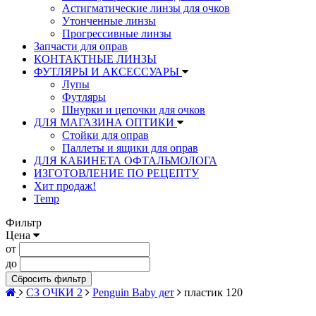
Астигматические линзы для очков
Утонченные линзы
Прогрессивные линзы
Запчасти для оправ
КОНТАКТНЫЕ ЛИНЗЫ
ФУТЛЯРЫ И АКСЕССУАРЫ
Лупы
Футляры
Шнурки и цепочки для очков
ДЛЯ МАГАЗИНА ОПТИКИ
Стойки для оправ
Паллеты и ящики для оправ
ДЛЯ КАБИНЕТА ОФТАЛЬМОЛОГА
ИЗГОТОВЛЕНИЕ ПО РЕЦЕПТУ
Хит продаж!
Temp
Фильтр
Цена
от
до
Сбросить фильтр
СЗ ОЧКИ 2
Penguin Baby дет
пластик 120