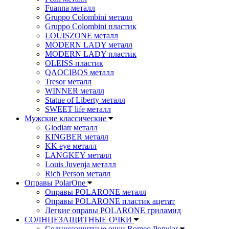
Fuanna металл
Gruppo Colombini металл
Gruppo Colombini пластик
LOUISZONE металл
MODERN LADY металл
MODERN LADY пластик
OLEISS пластик
QAOCIBOS металл
Tresor металл
WINNER металл
Statue of Liberty металл
SWEET life металл
Мужские классические
Glodiatr металл
KINGBER металл
KK eye металл
LANGKEY металл
Louis Juvenja металл
Rich Person металл
Оправы PolarOne
Оправы POLARONE металл
Оправы POLARONE пластик ацетат
Легкие оправы POLARONE гриламид
СОЛНЦЕЗАЩИТНЫЕ ОЧКИ
Солнцезащитные очки Romeo Popular