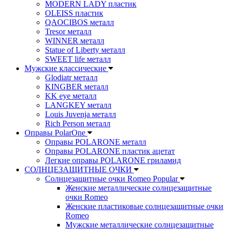
MODERN LADY пластик
OLEISS пластик
QAOCIBOS металл
Tresor металл
WINNER металл
Statue of Liberty металл
SWEET life металл
Мужские классические
Glodiatr металл
KINGBER металл
KK eye металл
LANGKEY металл
Louis Juvenja металл
Rich Person металл
Оправы PolarOne
Оправы POLARONE металл
Оправы POLARONE пластик ацетат
Легкие оправы POLARONE гриламид
СОЛНЦЕЗАЩИТНЫЕ ОЧКИ
Солнцезащитные очки Romeo Popular
Женские металлические солнцезащитные
очки Romeo
Женские пластиковые солнцезащитные очки
Romeo
Мужские металлические солнцезащитные