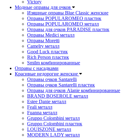
Victory
Модные оправы для очков
Изящные оправы Blue Classic женские
Оправы POPULAROMEO пластик
Оправы POPULAROMEO металл
Оправы для очков PARADISE пластик
Оправы Medici металл
Оправы Moretti
Camelry металл
Good Luck пластик
Rich Person пластик
Smilm комбинированные
Оправы с насадками
Красивые недорогие женские
Оправы очков Santarelli
Оправы очков Santarelli пластик
Оправы для очков Alanie комбинированные
BRAND BOSEROLE металл
Estee Danie металл
Feali металл
Fuanna металл
Gruppo Colombini металл
Gruppo Colombini пластик
LOUISZONE металл
MODERN LADY металл